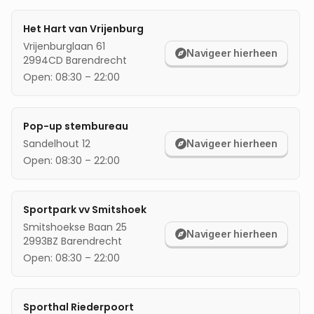
mijn locatie
Het Hart van Vrijenburg
Vrijenburglaan 61
Navigeer hierheen
2994CD
Barendrecht
Open:
08:30
–
22:00
Pop-up stembureau
Sandelhout 12
Navigeer hierheen
Open:
08:30
–
22:00
Sportpark vv Smitshoek
Smitshoekse Baan 25
Navigeer hierheen
2993BZ
Barendrecht
Open:
08:30
–
22:00
Sporthal Riederpoort