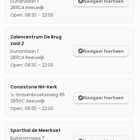
Dunantlaan 1
Navigeer hierheen
2811CA
Reeuwijk
mijn locatie
Open:
08:30
–
22:00
Zalencentrum De Brug
zaal 2
Dunantlaan 1
Navigeer hierheen
2811CA
Reeuwijk
Open:
08:30
–
22:00
Consistorie NH-Kerk
's-Gravenbroekseweg 85
Navigeer hierheen
2811GC
Reeuwijk
Open:
08:30
–
22:00
Sporthal de Meerkoet
Buitenomweg 7