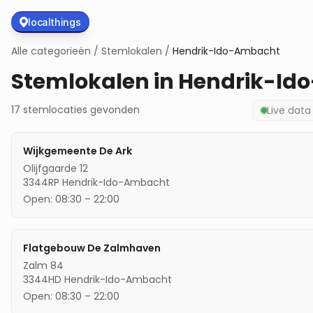
localthings
Alle categorieën
/
Stemlokalen
/
Hendrik-Ido-Ambacht
Stemlokalen in
Hendrik-Id
17
stemlocaties
gevonden
Live dat
Wijkgemeente De Ark
Olijfgaarde 12
3344RP
Hendrik-Ido-Ambacht
Open:
08:30
–
22:00
Flatgebouw De Zalmhaven
Zalm 84
3344HD
Hendrik-Ido-Ambacht
Open:
08:30
–
22:00