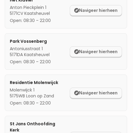
Het Klavier
Anton Pieckplein 1
mijn locatie
Navigeer hierheen
5171CV
Kaatsheuvel
Open:
08:30
–
22:00
Park Vossenberg
Antoniusstraat 1
Navigeer hierheen
5171DA
Kaatsheuvel
Open:
08:30
–
22:00
Residentie Molenwijck
Molenwijck 1
Navigeer hierheen
5175WB
Loon op Zand
Open:
08:30
–
22:00
St Jans Onthoofding
Kerk