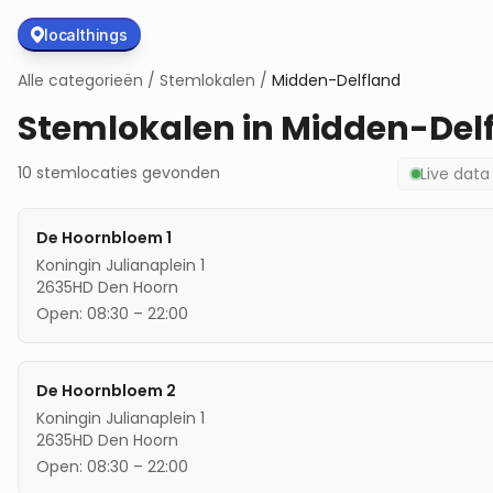
localthings
Alle categorieën
/
Stemlokalen
/
Midden-Delfland
Stemlokalen in
Midden-Del
10
stemlocaties
gevonden
Live dat
De Hoornbloem 1
Koningin Julianaplein 1
2635HD
Den Hoorn
Open:
08:30
–
22:00
De Hoornbloem 2
Koningin Julianaplein 1
2635HD
Den Hoorn
Open:
08:30
–
22:00