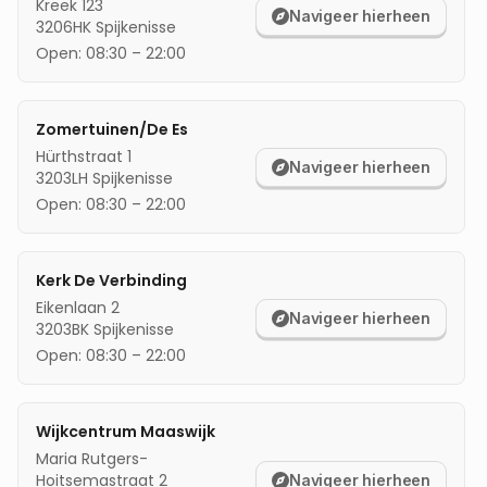
Kreek 123
Navigeer hierheen
3206HK
Spijkenisse
mijn locatie
Open:
08:30
–
22:00
Zomertuinen/De Es
Hürthstraat 1
Navigeer hierheen
3203LH
Spijkenisse
Open:
08:30
–
22:00
Kerk De Verbinding
Eikenlaan 2
Navigeer hierheen
3203BK
Spijkenisse
Open:
08:30
–
22:00
Wijkcentrum Maaswijk
Maria Rutgers-
Hoitsemastraat 2
Navigeer hierheen