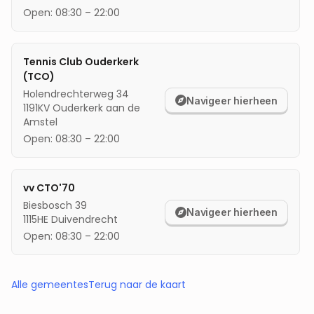
Open:
08:30
–
22:00
Tennis Club Ouderkerk
(TCO)
Holendrechterweg 34
Navigeer hierheen
1191KV
Ouderkerk aan de
Amstel
Open:
08:30
–
22:00
vv CTO'70
Biesbosch 39
Navigeer hierheen
1115HE
Duivendrecht
Open:
08:30
–
22:00
Alle gemeentes
Terug naar de kaart