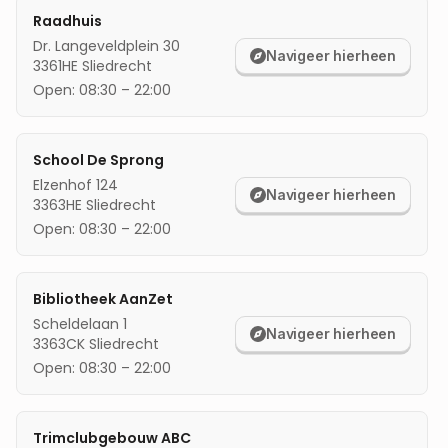
Raadhuis
mijn locatie
Dr. Langeveldplein 30
Navigeer hierheen
3361HE
Sliedrecht
Open:
08:30
–
22:00
School De Sprong
Elzenhof 124
Navigeer hierheen
3363HE
Sliedrecht
Open:
08:30
–
22:00
Bibliotheek AanZet
Scheldelaan 1
Navigeer hierheen
3363CK
Sliedrecht
Open:
08:30
–
22:00
Trimclubgebouw ABC