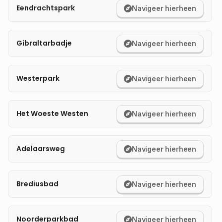
Eendrachtspark
Navigeer hierheen
mijn locatie
Gibraltarbadje
Navigeer hierheen
Westerpark
Navigeer hierheen
Het Woeste Westen
Navigeer hierheen
Adelaarsweg
Navigeer hierheen
Brediusbad
Navigeer hierheen
Noorderparkbad
Navigeer hierheen