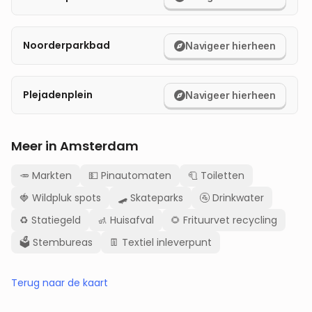
Noorderparkbad
Navigeer hierheen
Plejadenplein
Navigeer hierheen
Meer in
Amsterdam
🥕
Markten
💵
Pinautomaten
🧻
Toiletten
🍓
Wildpluk spots
🛹
Skateparks
🚰
Drinkwater
♻️
Statiegeld
🚮
Huisafval
🌻
Frituurvet recycling
🗳️
Stembureas
👖
Textiel inleverpunt
Terug naar de kaart