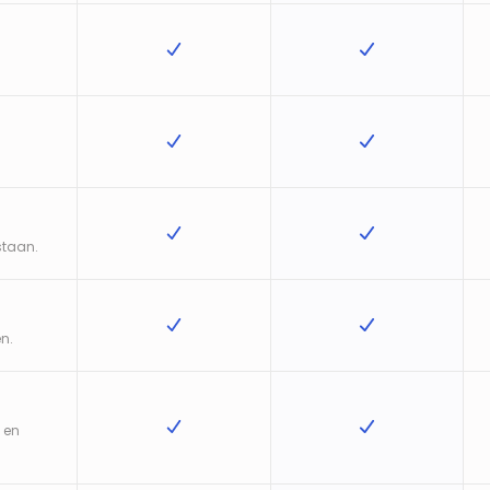
staan.
en.
 en