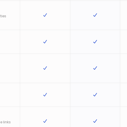
ties
e links