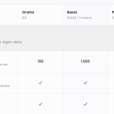
Gratis
Basis
€0
€9,99
/ maand
€
asis, Premium en Maatwerk
e eigen data.
100
1.000
samen.
llatie.