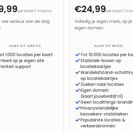
9,99
€24,99
per kaart / maand
per kaart / m
 wie serieus aan de slag
Volledig je eigen merk, op je
.
eigen domein.
ALLES UIT
GRATIS
ALLES UIT
BASIS
ot 1.000 locaties per kaart
Tot 10.000 locaties per ka
mbed op je eigen site
Statistiek-boxen op
rioriteit support
locatiekaartjes
Wandelafstand-schattin
op locatiekaartjes
Zoeken naar locaties
Eigen domein
(kaart.jouwbedrijf.nl)
Geen localthings-brandi
Privacyvriendelijke
bezoekers-statistieken
Populairste locaties &
verkeersbronnen