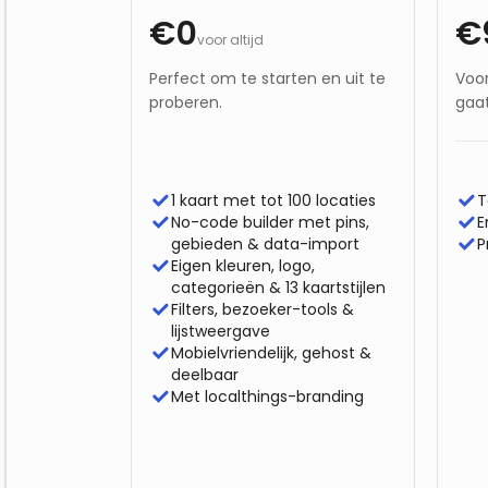
€0
€
voor altijd
Perfect om te starten en uit te
Voor
proberen.
gaat
1 kaart met tot 100 locaties
T
No-code builder met pins,
E
gebieden & data-import
P
Eigen kleuren, logo,
categorieën & 13 kaartstijlen
Filters, bezoeker-tools &
lijstweergave
Mobielvriendelijk, gehost &
deelbaar
Met localthings-branding