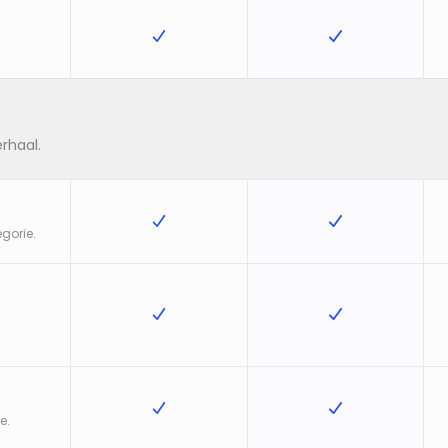
rhaal.
gorie.
e.