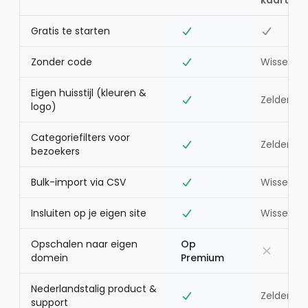
kaarttoo
Gratis te starten
Zonder code
Wisselen
Eigen huisstijl (kleuren &
Zelden
logo)
Categoriefilters voor
Zelden
bezoekers
Bulk-import via CSV
Wisselen
Insluiten op je eigen site
Wisselen
Opschalen naar eigen
Op
domein
Premium
Nederlandstalig product &
Zelden
support