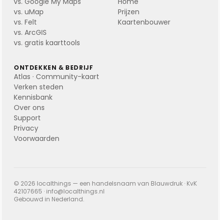
vs. Google My Maps
Home
vs. uMap
Prijzen
vs. Felt
Kaartenbouwer
vs. ArcGIS
vs. gratis kaarttools
ONTDEKKEN & BEDRIJF
Atlas · Community-kaart
Verken steden
Kennisbank
Over ons
Support
Privacy
Voorwaarden
© 2026 localthings — een handelsnaam van Blauwdruk · KvK
42107665 ·
info@localthings.nl
Gebouwd in Nederland.