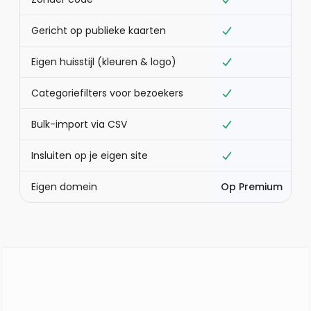
Gericht op publieke kaarten
D
Eigen huisstijl (kleuren & logo)
B
Categoriefilters voor bezoekers
B
Bulk-import via CSV
Insluiten op je eigen site
Eigen domein
Op Premium
B