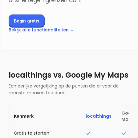
al snel tegen grenzen aan.
Begin gratis
Bekijk alle functionaliteiten →
localthings vs.
Google My Maps
Een eerlijke vergelijking op de punten die er voor de
meeste mensen toe doen.
Google
Kenmerk
localthings
Maps
Gratis te starten