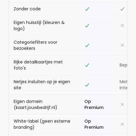
Zonder code
Eigen huisstijl (kleuren &
logo)
Categoriefilters voor
bezoekers
Rijke detailkaartjes met
Beperkt
foto's
Netjes insluiten op je eigen
Met Go
site
interfa
Eigen domein
Op
(kaart.jouwbedrijf.nl)
Premium
White-label (geen externe
Op
branding)
Premium