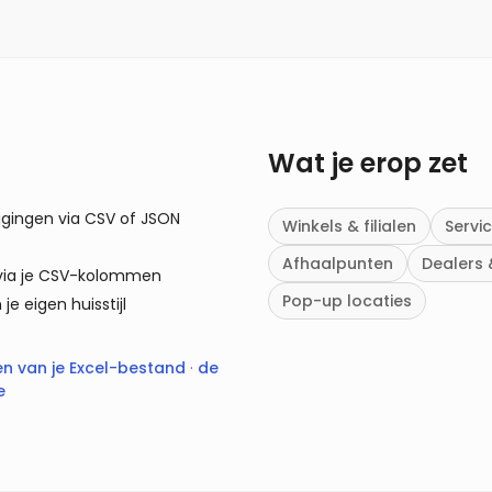
Wat je erop zet
tigingen via CSV of JSON
Winkels & filialen
Servi
Afhaalpunten
Dealers 
e via je CSV-kolommen
Pop-up locaties
je eigen huisstijl
n van je Excel-bestand
·
de
e