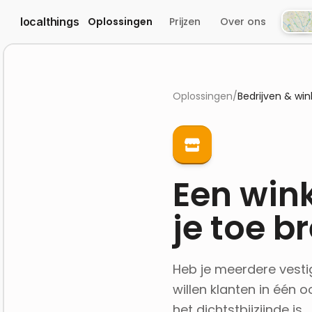
localthings
Oplossingen
Prijzen
Over ons
Atlas
Oplossingen
/
Bedrijven & win
Een wink
je toe b
Heb je meerdere vesti
willen klanten in één 
het dichtstbijzijnde is.