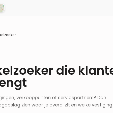
kelzoeker
elzoeker die klant
rengt
gingen, verkooppunten of servicepartners? Dan
oogopslag zien waar je overal zit en welke vestiging