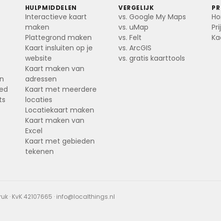
HULPMIDDELEN
VERGELIJK
P
Interactieve kaart
vs. Google My Maps
H
maken
vs. uMap
Pr
Plattegrond maken
vs. Felt
Ka
Kaart insluiten op je
vs. ArcGIS
website
vs. gratis kaarttools
Kaart maken van
en
adressen
oed
Kaart met meerdere
ts
locaties
Locatiekaart maken
Kaart maken van
Excel
Kaart met gebieden
tekenen
 · KvK 42107665 ·
info@localthings.nl